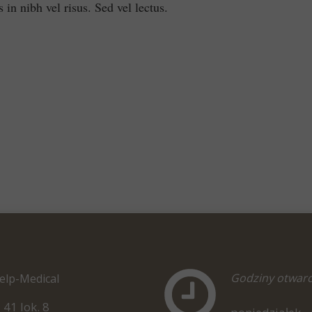
 nibh vel risus. Sed vel lectus.
Godziny otwarc
elp-Medical
 41 lok. 8