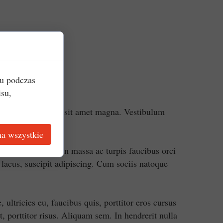
iu podczas
isu,
s. Nulla imperdiet sit amet magna. Vestibulum
a wszystkie
vel bibendum sapien massa ac turpis faucibus orci
r lacus, suscipit adipiscing. Cum sociis natoque
 ultricies eu, faucibus quis, porttitor eros cursus
 porttitor risus. Aliquam sem. In hendrerit nulla