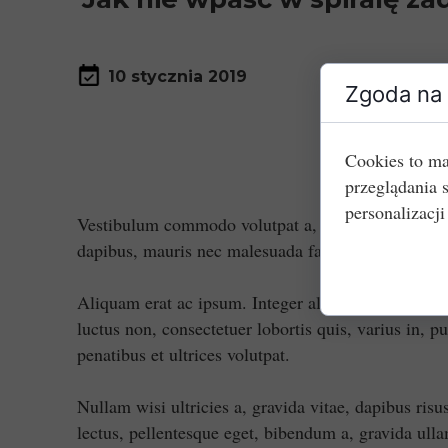
10 stycznia 2019
Zgoda na 
Cookies to ma
przeglądania 
personalizacji
Vestibulum commodo volutpat a, convallis ac, laore
dapibus, mauris nec malesuada fames ac turpis velit
Aliquam erat ac ipsum. Integer aliquam purus. Quis
luctus non, consectetuer lobortis quis, varius in, 
penatibus et ultrices volutpat.
Nullam wisi ultricies a, gravida vitae, dapibus risu
lectus, pellentesque eget, bibendum a, gravida ull