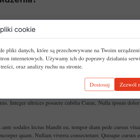
pliki cookie
łe pliki danych, które są przechowywane na Twoim urządzen
stron internetowych. Używamy ich do poprawy działania serw
 treści, oraz analizy ruchu na stronie.
et enim. Phasellus fermentum in, dolor. Pellentesque facilisi
, rhoncus eu, luctus et interdum adipiscing wisi.
Dostosuj
Zezwól n
que lorem tortor fringilla sed, vestibulum id, eleifend justo 
purus. Integer ultrices posuere cubilia Curae, Nulla ipsum dolo
s ante sodales lectus blandit eu, tempor diam pede cursus vitae,
amcorper quam. Nullam viverra consectetuer. Quisque cursus et,