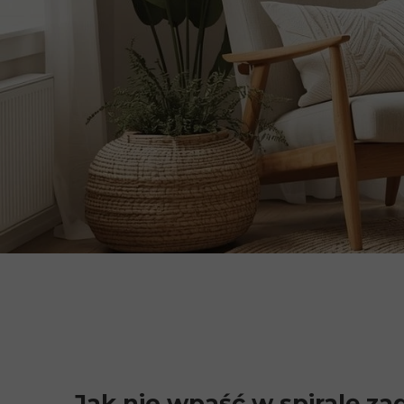
Seksuolog
Psychiatra
Jak nie wpaść w spiralę za