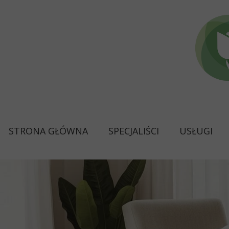
STRONA GŁÓWNA
SPECJALIŚCI
USŁUGI
Psycholog diagnosta (ADHD,
Psycholog / Psychoterapeu
Dietetyk / Psychodietetyk
Terapeuta Uzależnień