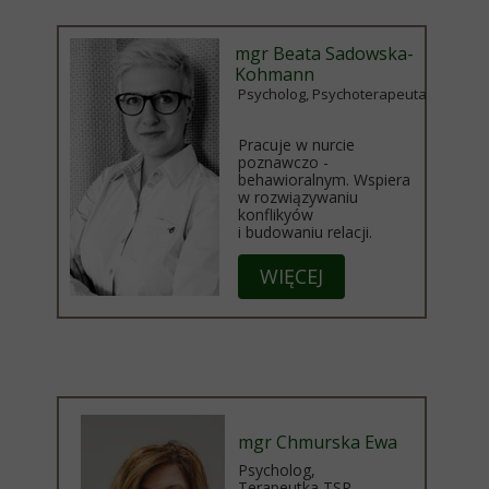
mgr Beata Sadowska-
Kohmann
Psycholog, Psychoterapeuta
Pracuje w nurcie
poznawczo -
behawioralnym. Wspiera
w rozwiązywaniu
konflikyów
i budowaniu relacji.
WIĘCEJ
mgr Chmurska Ewa
Psycholog,
Terapeutka TSR