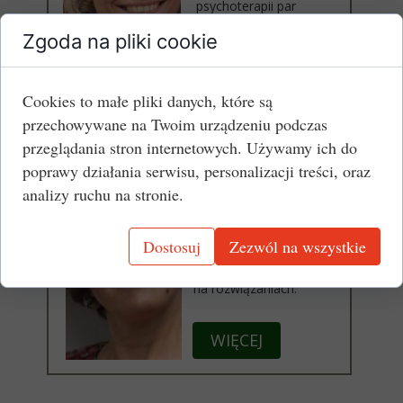
psychoterapii par
małżeństw.
Zgoda na pliki cookie
WIĘCEJ
Cookies to małe pliki danych, które są
przechowywane na Twoim urządzeniu podczas
przeglądania stron internetowych. Używamy ich do
poprawy działania serwisu, personalizacji treści, oraz
mgr Dagmara
Tymińska
analizy ruchu na stronie.
Psycholog, Ceryfikowany
Terapeuta TSR, Coach
Dostosuj
Zezwól na wszystkie
Pracuje z parami w nurcie
terapii skoncentrowanej
na rozwiązaniach.
WIĘCEJ