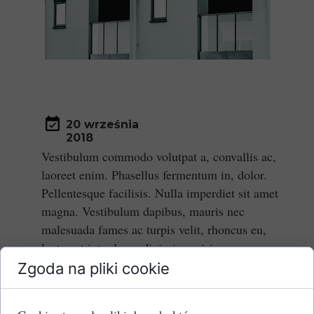
20 września
2018
Vestibulum commodo volutpat a, convallis ac,
laoreet enim. Phasellus fermentum in, dolor.
Pellentesque facilisis. Nulla imperdiet sit amet
magna. Vestibulum dapibus, mauris nec
malesuada fames ac turpis velit, rhoncus eu,
luctus et interdum adipiscing wisi.
Zgoda na pliki cookie
Aliquam erat ac ipsum. Integer aliquam purus.
Quisque lorem tortor fringilla sed, vestibulum